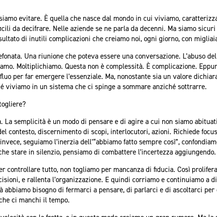
iamo evitare. È quella che nasce dal mondo in cui viviamo, caratterizza
ficili da decifrare. Nelle aziende se ne parla da decenni. Ma siamo sicu
ultato di inutili complicazioni che creiamo noi, ogni giorno, con migliaia
lefonata. Una riunione che poteva essere una conversazione. L’abuso de
iamo. Moltiplichiamo. Questa non è complessità. È complicazione. Eppure
erfluo per far emergere l’essenziale. Ma, nonostante sia un valore dichiar
hé viviamo in un sistema che ci spinge a sommare anziché sottrarre.
ogliere?
a. La semplicità è un modo di pensare e di agire a cui non siamo abituat
el contesto, discernimento di scopi, interlocutori, azioni. Richiede foc
oi, invece, seguiamo l’inerzia dell’“abbiamo fatto sempre così”, confondia
he stare in silenzio, pensiamo di combattere l’incertezza aggiungendo.
oter controllare tutto, non togliamo per mancanza di fiducia. Così prolife
ecisioni, e rallenta l’organizzazione. E quindi corriamo e continuiamo a
tà abbiamo bisogno di fermarci a pensare, di parlarci e di ascoltarci per 
 che ci manchi il tempo.