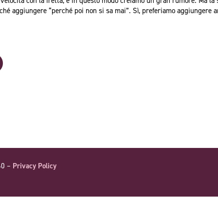
velocità con la fretta, e in questo modo creiamo un gran rumore. Ma la 
ziché aggiungere “perché poi non si sa mai”. Sì, preferiamo aggiungere a
60 –
Privacy Policy