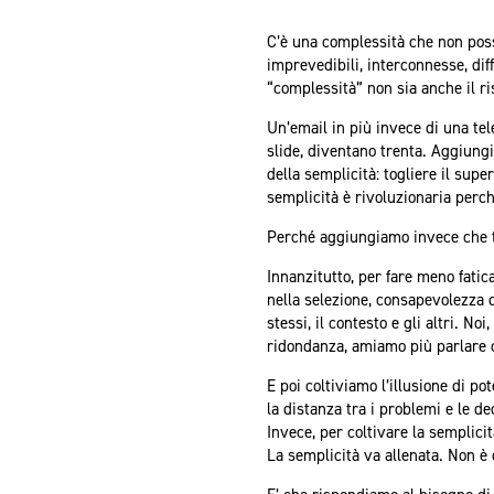
C’è una complessità che non poss
imprevedibili, interconnesse, dif
“complessità” non sia anche il ris
Un’email in più invece di una te
slide, diventano trenta. Aggiung
della semplicità: togliere il sup
semplicità è rivoluzionaria perc
Perché aggiungiamo invece che t
Innanzitutto, per fare meno fatic
nella selezione, consapevolezza d
stessi, il contesto e gli altri. N
ridondanza, amiamo più parlare c
E poi coltiviamo l’illusione di p
la distanza tra i problemi e le d
Invece, per coltivare la semplici
La semplicità va allenata. Non è