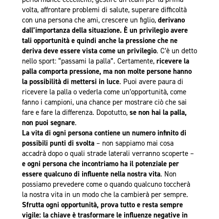
volta, affrontare problemi di salute, superare difficoltà
con una persona che ami, crescere un figlio,
derivano
dall’importanza della situazione. È un privilegio avere
tali opportunità e quindi anche la pressione che ne
deriva deve essere vista come un privilegio
. C’è un detto
nello sport: “passami la palla”. Certamente,
ricevere la
palla comporta pressione, ma non molte persone hanno
la possibilità di mettersi in luce
. Puoi avere paura di
ricevere la palla o vederla come un’opportunità, come
fanno i campioni, una chance per mostrare ciò che sai
fare e fare la differenza. Dopotutto,
se non hai la palla,
non puoi segnare
.
La vita di ogni persona contiene un numero infinito di
possibili punti di svolta
– non sappiamo mai cosa
accadrà dopo o quali strade laterali verranno scoperte –
e ogni persona che incontriamo ha il potenziale per
essere qualcuno di influente nella nostra vita
. Non
possiamo prevedere come o quando qualcuno toccherà
la nostra vita in un modo che la cambierà per sempre.
Sfrutta ogni opportunità, prova tutto e resta sempre
vigile: la chiave è trasformare le influenze negative in