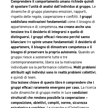
Comprendere il comportamento umano richiede quindi
di spostare l’unità di analisi dall’individuo al gruppo.
Le
dinamiche di gruppo plasmano emozioni, rapporti,
rispetto delle regole, cooperazione e conflitti.
I gruppi
soddisfano motivazioni fondamentali
come il bisogno di
appartenenza e di competenza,
ma creano anche una
tensione tra il desiderio di integrarsi e quello di
distinguersi. I gruppi efficaci riescono perché sanno
bilanciare
tre
spinte umane fondamentali: il desiderio di
appartenere, il bisogno di dimostrare competenza e il
bisogno di preservare la propria autonomia
. Quando un
gruppo riesce a sostenerle tutte e tre
contemporaneamente, libera sia la motivazione
individuale sia la performance collettiva.
Molti problemi
attribuiti agli individui sono in realtà problemi collettivi
,
e quindi di team.
Una lezione chiave di questo libro è comprendere che i
gruppi efficaci raramente emergono per caso.
La ricerca
sulle dinamiche di gruppo mette in luce
condizioni
strutturali che rendono possibile la cooperazione –
composizione, obiettivi, compiti, norme, sicurezza
psicologica e coaching.
Le ricerche sull’intelligenza