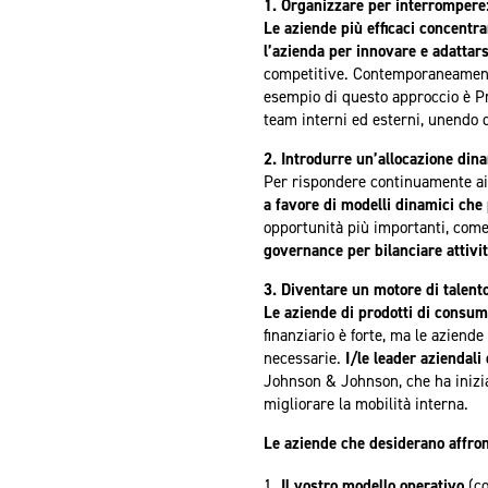
1. Organizzare per interrompere
Le aziende più efficaci concentra
l’azienda per innovare e adattar
competitive. Contemporaneamen
esempio di questo approccio è Pr
team interni ed esterni, unendo 
2. Introdurre un’allocazione dina
Per rispondere continuamente a
a favore di modelli dinamici che 
opportunità più importanti, come
governance per bilanciare attivi
3. Diventare un motore di talento
Le aziende di prodotti di consumo
finanziario è forte, ma le azien
necessarie.
I/le leader aziendali
Johnson & Johnson, che ha inizia
migliorare la mobilità interna.
Le aziende che desiderano affro
Il vostro modello operativo
(co