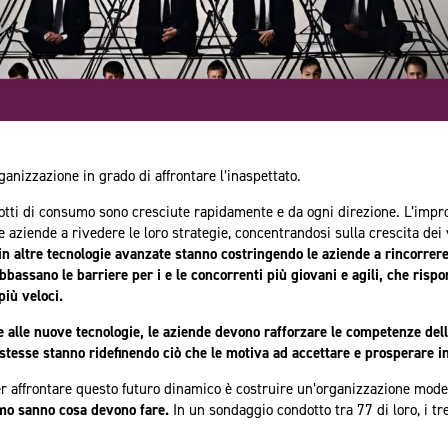
ganizzazione in grado di affrontare l’inaspettato.
dotti di consumo sono cresciute rapidamente e da ogni direzione. L’impro
le aziende a rivedere le loro strategie, concentrandosi sulla crescita de
) e in altre tecnologie avanzate stanno costringendo le aziende a rincorre
bbassano le barriere per i e le concorrenti più giovani e agili, che ris
 più veloci.
e alle nuove tecnologie, le aziende devono rafforzare le competenze del
stesse stanno ridefinendo ciò che le motiva ad accettare e prosperare i
r affrontare questo futuro dinamico è costruire un’organizzazione mode
umo sanno cosa devono fare.
In un sondaggio condotto tra 77 di loro, i tre