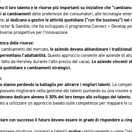
:
no il loro talento e le risorse più importanti su iniziative che “cambian
si ai cambiamenti
delle preferenze dei consumatori, alle tecnologie emerg
te,
si dedicano a gestire le attività quotidiane (“run the business”) nel 
octer & Gamble, che ha sviluppato il programma Connect + Develop per 
diverse prospettive per l’innovazione.
mica delle risorse:
i cambiamenti del mercato,
le aziende devono abbandonare i tradizionali 
permettano l’adattabilità.
Questo approccio consente alle aziende di allo
 fatto da Hershey durante l’alto prezzo del cacao.
Le aziende vincenti st
tà quotidiane e cambiamenti strategici.
:
 stanno perdendo la battaglia per attrarre i migliori talenti.
La competi
de possono migliorare nella gestione dei talenti puntando su una visione
 devono dedicare almeno il 30% del loro tempo allo sviluppo del talento.
to a utilizzare un approccio basato sulle competenze per mappare le ca
ntare con successo il futuro devono essere in grado di rispondere a ci
mprese struttura, processi e talenti)
evolve
continuamente o viene “rese