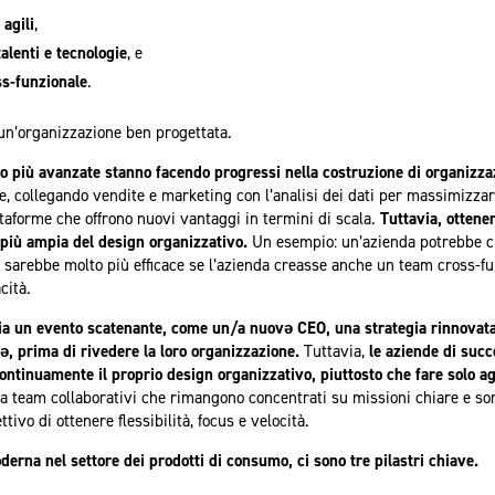
 agili
,
alenti e tecnologie
, e
ss-funzionale
.
 un’organizzazione ben progettata.
o più avanzate stanno facendo progressi nella costruzione di organizza
e, collegando vendite e marketing con l’analisi dei dati per massimizzare
taforme che offrono nuovi vantaggi in termini di scala.
Tuttavia, ottene
 più ampia del design organizzativo.
Un esempio: un’azienda potrebbe cr
r sarebbe molto più efficace se l’azienda creasse anche un team cross-fu
cità.
ia un evento scatenante, come un/a nuovə CEO, una strategia rinnovata
stə, prima di rivedere la loro organizzazione.
Tuttavia,
le aziende di suc
continuamente il proprio design organizzativo, piuttosto che fare solo a
a team collaborativi che rimangono concentrati su missioni chiare e so
ttivo di ottenere flessibilità, focus e velocità.
erna nel settore dei prodotti di consumo, ci sono tre pilastri chiave.