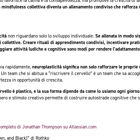
 favorisce la calma e la consapevolezza, ma promuove la crescita di are
a mindfulness collettiva diventa un allenamento condiviso che rafforza r
cità
non riguardano solo lo sviluppo individuale.
Se allenata in modo si
 collettive.
Creare rituali di apprendimento condivisi, incentivare prati
giare attività ludiche e cognitive sono modi per rendere l’adattamento 
bia rapidamente,
neuroplasticità significa non solo rafforzare le propri
. Un team che si abitua a “riscrivere il cervello” è un team che sa accog
rtezza in opportunità di crescita.
cervello è plastico, e la sua forma dipende da come lo usiamo ogni giorno
cupero e stimolo creativo permette di costruire autostrade cognitive che
o completo di Jonathan Thompson su Atlassian.com
wn, and Black)” di Rothko