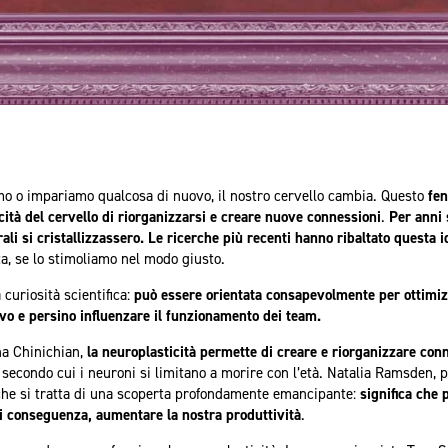
mo o impariamo qualcosa di nuovo, il nostro cervello cambia. Questo
fe
cità del cervello di riorganizzarsi e creare nuove connessioni
.
Per anni 
ali si cristallizzassero. Le ricerche più recenti hanno ribaltato questa i
lta, se lo stimoliamo nel modo giusto.
 curiosità scientifica:
può essere orientata consapevolmente per ottimizz
ivo e persino influenzare il funzionamento dei team.
ha Chinichian,
la neuroplasticità permette di creare e riorganizzare conn
secondo cui i neuroni si limitano a morire con l’età. Natalia Ramsden, p
he si tratta di una scoperta profondamente emancipante:
significa che
 di conseguenza, aumentare la nostra produttività
.