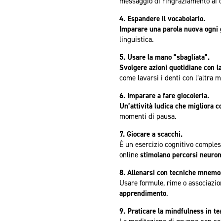
messaggio di ringraziamento ai col
4. Espandere il vocabolario.
Imparare una parola nuova ogni g
linguistica.
5. Usare la mano “sbagliata”.
Svolgere azioni quotidiane con l
come lavarsi i denti con l’altra 
6. Imparare a fare giocoleria.
Un’attività ludica che migliora c
momenti di pausa.
7. Giocare a scacchi.
È un esercizio cognitivo comples
online
stimolano percorsi neuron
8. Allenarsi con tecniche mnemo
Usare formule, rime o associazio
apprendimento
.
9. Praticare la mindfulness in t