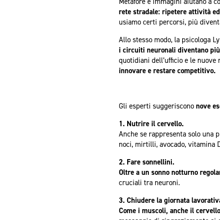
Metafore e immagini aiutano a c
rete stradale:
ripetere attività e
usiamo certi percorsi, più diventan
Allo stesso modo, la psicologa 
i circuiti neuronali diventano più
quotidiani dell’ufficio e le nuov
innovare e restare competitivo.
Gli esperti suggeriscono
nove ese
1. Nutrire il cervello.
Anche se rappresenta solo una p
noci, mirtilli, avocado, vitamina 
2. Fare sonnellini.
Oltre a un sonno notturno regolar
cruciali tra neuroni.
3. Chiudere la giornata lavorativ
Come i muscoli, anche il cervell