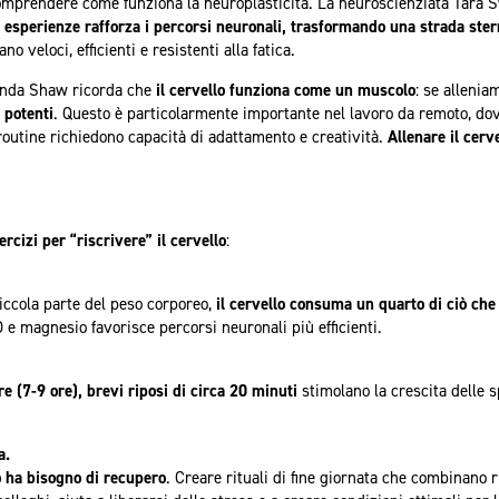
omprendere come funziona la neuroplasticità. La neuroscienziata Tara 
d esperienze rafforza i percorsi neuronali, trasformando una strada ster
o veloci, efficienti e resistenti alla fatica.
Lynda Shaw ricorda che
il cervello funziona come un muscolo
: se allenia
 potenti
. Questo è particolarmente importante nel lavoro da remoto, dov
e routine richiedono capacità di adattamento e creatività.
Allenare il cerv
rcizi per “riscrivere” il cervello
:
iccola parte del peso corporeo,
il cervello consuma un quarto di ciò c
D e magnesio favorisce percorsi neuronali più efficienti.
e (7-9 ore), brevi riposi di circa 20 minuti
stimolano la crescita delle 
a.
o ha bisogno di recupero
. Creare rituali di fine giornata che combinano 