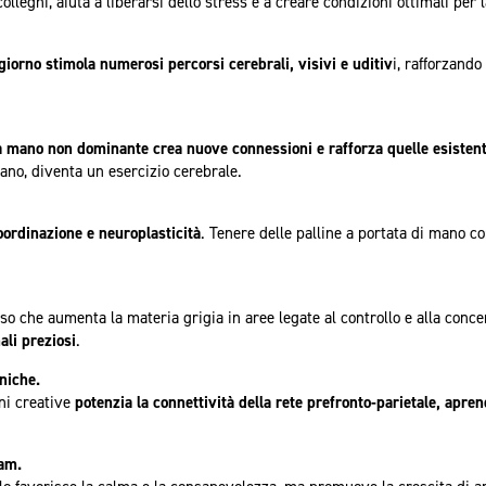
leghi, aiuta a liberarsi dello stress e a creare condizioni ottimali per l
iorno stimola numerosi percorsi cerebrali, visivi e uditiv
i, rafforzando
a mano non dominante crea nuove connessioni e rafforza quelle esistent
mano, diventa un esercizio cerebrale.
oordinazione e neuroplasticità
. Tenere delle palline a portata di mano co
so che aumenta la materia grigia in aree legate al controllo e alla conc
ali preziosi
.
niche.
ni creative
potenzia la connettività della rete prefronto-parietale, apren
eam.