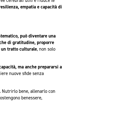
e cerebrali utili e riduce le
esilienza, empatia e capacità di
stematico, può diventare una
che di gratitudine, proporre
un tratto culturale
, non solo
e capacità, ma anche prepararsi a
liere nuove sfide senza
.
Nutrirlo bene, allenarlo con
 sostengono benessere,