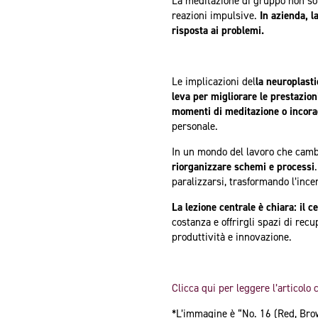
La meditazione di gruppo non solo
reazioni impulsive.
In azienda, l
risposta ai problemi.
Le implicazioni del
la neuroplasti
leva per migliorare le prestazioni
momenti di meditazione o incorag
personale.
In un mondo del lavoro che cam
riorganizzare schemi e processi
paralizzarsi, trasformando l’ince
La lezione centrale è chiara: il 
costanza e offrirgli spazi di re
produttività e innovazione.
Clicca qui per leggere l’articol
*L’immagine è “No. 16 (Red, Bro