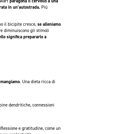
Swart
paragona il cervello a una
rata in un’autostrada.
Più
mo il bicipite cresce,
se alleniamo
e diminuiscono gli stimoli
ello significa prepararlo a
he mangiamo
. Una dieta ricca di
spine dendritiche, connessioni
riflessione e gratitudine, come un