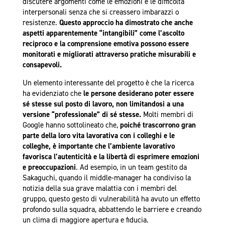
discutere argomenti come le emozioni e le difficoltà
interpersonali senza che si creassero imbarazzi o
resistenze.
Questo approccio ha dimostrato che anche
aspetti apparentemente “intangibili” come l’ascolto
reciproco e la comprensione emotiva possono essere
monitorati e migliorati attraverso pratiche misurabili e
consapevoli.
Un elemento interessante del progetto è che la ricerca
ha evidenziato che
le persone desiderano poter essere
sé stesse sul posto di lavoro, non limitandosi a una
versione “professionale” di sé stesse.
Molti membri di
Google hanno sottolineato che,
poiché trascorrono gran
parte della loro vita lavorativa con i colleghi e le
colleghe, è importante che l’ambiente lavorativo
favorisca l’autenticità e la libertà di esprimere emozioni
e preoccupazioni
. Ad esempio, in un team gestito da
Sakaguchi, quando il middle-manager ha condiviso la
notizia della sua grave malattia con i membri del
gruppo, questo gesto di vulnerabilità ha avuto un effetto
profondo sulla squadra, abbattendo le barriere e creando
un clima di maggiore apertura e fiducia.