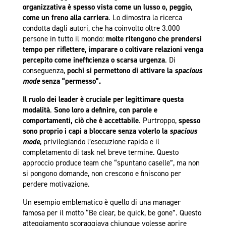
organizzativa è spesso vista come un lusso o, peggio,
come un freno alla carriera
. Lo dimostra la ricerca
condotta dagli autori, che ha coinvolto oltre 3.000
persone in tutto il mondo:
molte ritengono che prendersi
tempo per riflettere, imparare o coltivare relazioni venga
percepito come inefficienza o scarsa urgenza
. Di
conseguenza,
pochi si permettono di attivare la
spacious
mode
senza “permesso”.
Il ruolo dei leader è cruciale per legittimare questa
modalità
.
Sono loro a definire, con parole e
comportamenti, ciò che è accettabile
. Purtroppo,
spesso
sono proprio i capi a bloccare senza volerlo la
spacious
mode
, privilegiando l’esecuzione rapida e il
completamento di task nel breve termine. Questo
approccio produce team che “spuntano caselle”, ma non
si pongono domande, non crescono e finiscono per
perdere motivazione.
Un esempio emblematico è quello di una manager
famosa per il motto “Be clear, be quick, be gone”. Questo
atteggiamento scoraggiava chiunque volesse aprire