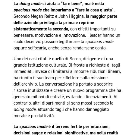
La
doing mode
ci aiuta a “fare bene”, ma è nella
spacious mode
che impariamo a “fare la cosa giusta”
.
Secondo Megan Reitz e John Higgins,
la maggior parte
delle aziende privilegia la prima e reprime
sistematicamente la seconda
, con effetti importanti su
benessere, motivazione e innovazione. I leader hanno un
ruolo decisivo: possono legittimare la
spacious mode
oppure soffocarla, anche senza rendersene conto.
Uno dei casi citati è quello di Soren, dirigente di una
grande istituzione culturale. Di fronte a richieste di tagli
immediati, invece di limitarsi a imporre riduzioni lineari,
ha riunito il suo team per riflettere sulla missione
dell’archivio. La conversazione ha portato a scoprire
risorse inutilizzate e creare un nuovo programma che ha
generato milioni di entrate, evitando i licenziamenti. Al
contrario, altri dipartimenti si sono mossi secondo la
doing mode
, attuando tagli che hanno danneggiato
morale e produttività.
La
spacious mode
è il terreno fertile per intuizioni,
decisioni sagge e relazioni significative
,
ma nella realtà