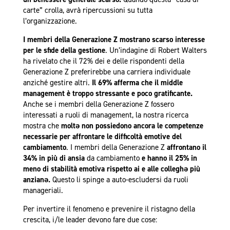
carte” crolla, avrà ripercussioni su tutta
l’organizzazione.
I membri della Generazione Z mostrano scarso interesse
per le sfide della gestione
. Un’indagine di Robert Walters
ha rivelato che il 72% dei e delle rispondenti della
Generazione Z preferirebbe una carriera individuale
anziché gestire altri.
Il 69% afferma che il middle
management è troppo stressante e poco gratificante.
Anche se i membri della Generazione Z fossero
interessati a ruoli di management, la nostra ricerca
mostra che
moltə non possiedono ancora le competenze
necessarie per affrontare le difficoltà emotive del
cambiamento
. I membri della Generazione Z
affrontano il
34% in più di ansia
da cambiamento
e hanno il 25% in
meno di stabilità emotiva rispetto ai e alle colleghə più
anzianə.
Questo li spinge a auto-escludersi da ruoli
manageriali.
Per invertire il fenomeno e prevenire il ristagno della
crescita, i/le leader devono fare due cose: