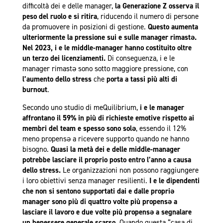
difficoltà dei e delle manager,
la Generazione Z osserva il
peso del ruolo e si ritira
, riducendo il numero di persone
da promuovere in posizioni di gestione.
Questo aumenta
ulteriormente la pressione sui e sulle manager rimastə.
Nel 2023, i e le middle-manager hanno costituito oltre
un terzo dei licenziamenti.
Di conseguenza, i e le
manager rimastə sono sotto maggiore pressione, con
l’aumento dello stress
che
porta a tassi più alti di
burnout
.
Secondo uno studio di meQuilibrium,
i e le manager
affrontano
il 59% in più di richieste emotive rispetto ai
membri del team
e spesso sono solə
, essendo il 12%
meno propensə a ricevere supporto quando ne hanno
bisogno.
Quasi la metà dei e delle middle-manager
potrebbe lasciare il proprio posto entro l’anno a causa
dello stress.
Le organizzazioni non possono raggiungere
i loro obiettivi senza manager resilienti.
I e le dipendenti
che non si sentono supportati dai e dalle propriə
manager sono più di quattro volte più propensə a
lasciare il lavoro e due volte più propensə a segnalare
un benessere generale scarso.
Quando questa “casa di