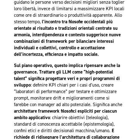
guidano le persone verso decisioni migliori senza toglier
loro libertà, invece di limitarsi a massimizzare KPI locali
come ore di straordinario o produttività apparente. Allo
stesso tempo,
l’incontro tra filosofie occidentali più
orientate al risultato e tradizioni orientali centrate su
armonia, interdipendenza e contesto suggerisce nuove
combinazioni di framework per bilanciare interessi
individuali e collettivi, controllo e accettazione
dell’incertezza, efficienza e impatto sociale.
Sul piano operativo, questo implica ripensare anche la
governance. Trattare gli LLM come “high-potential
talent” significa progettare veri e propri programmi di
sviluppo
: definire KPI chiari per i casi d’uso, creare
“laboratori di performance” per testare e ottimizzare
prompt, monitorare drift e miglioramenti come si
farebbe con manager ad alto potenziale. Significa anche
architettare framework filosofici espliciti
per ciascun
ambito applicativo
: chiarire obiettivi (teleologia),
standard di conoscenza accettabile (epistemologia),
confini etici e diritti decisionali macchina/umano.
E
richiede di ridisegnare l’architettura di collaborazione