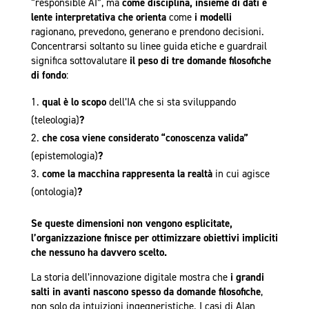
“responsible AI”, ma
come
disciplina, insieme di dati e
lente interpretativa
che orienta
come
i modelli
ragionano, prevedono, generano e prendono decisioni.
Concentrarsi soltanto su linee guida etiche e guardrail
significa sottovalutare
il peso di tre domande filosofiche
di fondo
:
qual è lo scopo
dell’IA che si sta sviluppando
(teleologia)
?
che cosa viene considerato “conoscenza valida”
(epistemologia)
?
come la macchina rappresenta la realtà
in cui agisce
(ontologia)
?
Se queste dimensioni non vengono esplicitate,
l’organizzazione finisce per ottimizzare obiettivi impliciti
che nessuno ha davvero scelto.
La storia dell’innovazione digitale mostra che
i grandi
salti in avanti nascono spesso da domande filosofiche
,
non solo da intuizioni ingegneristiche. I casi di Alan