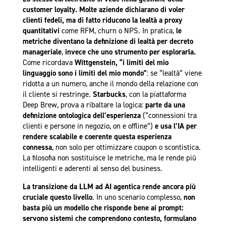
customer loyalty. Molte aziende dichiarano di voler
clienti fedeli, ma di fatto riducono la lealtà a proxy
quantitativi
come RFM, churn o NPS. In pratica,
le
metriche diventano la definizione di lealtà per decreto
manageriale
,
invece che uno strumento per esplorarla.
Come ricordava
Wittgenstein, “i limiti del mio
linguaggio sono i limiti del mio mondo”
: se “lealtà” viene
ridotta a un numero, anche il mondo della relazione con
il cliente si restringe.
Starbucks
, con la piattaforma
Deep Brew, prova a ribaltare la logica:
parte da una
definizione ontologica dell’esperienza
(“connessioni tra
clienti e persone in negozio, on e offline”)
e usa l’IA per
rendere scalabile e coerente questa esperienza
connessa
, non solo per ottimizzare coupon o scontistica.
La filosofia non sostituisce le metriche, ma le rende più
intelligenti e aderenti al senso del business.
La transizione da LLM ad AI agentica rende ancora più
cruciale questo livello
. In uno scenario complesso,
non
basta più un modello che risponde bene ai prompt:
servono sistemi che
comprendono contesto, formulano