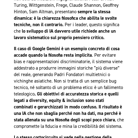
Turing, Wittgenstein, Frege, Claude Shannon, Geoffrey
Hinton, Sam Altman, presentano
sempre
la stessa
dinamica: è la chiarezza filosofica che abilita le svolte
tecniche, non il contrario.
Per i leader, questo significa
che
lo sviluppo di IA davvero utile richiede anche un
lavoro sistematico sul proprio pensiero critico.
Il caso di Google Gemini è un esempio concreto di cosa
accade quando la filosofia resta implicita
. Per evitare
bias e rappresentazioni discriminatorie, il sistema viene
addestrato a produrre immagini storiche “più diverse”
del reale, generando Padri Fondatori multietnici o
vichinghe asiatiche. Non si tratta di un semplice bug
tecnico, né soltanto di un problema etico: è un fallimento
teleologico
. Gli obiettivi di accuratezza storica e quelli
legati a diversity, equity & inclusion sono stati
combinati e gerarchizzati in modo confuso. Il risultato è
una IA che non sbaglia perché non ha dati, ma perché è
stata allenata su una filosofia degli scopi poco chiara
, che
compromette la fiducia e mina la credibilità del sistema.
Lo stesso cortocircuito si vede nella gestione della