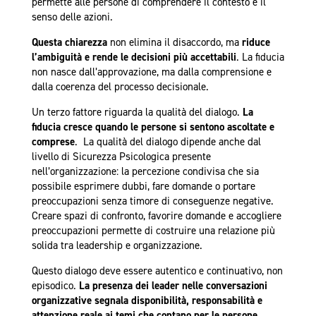
permette alle persone di comprendere il contesto e il
senso delle azioni.
Questa chiarezza
non elimina il disaccordo, ma
riduce
l’ambiguità e rende le decisioni più accettabili
. La fiducia
non nasce dall’approvazione, ma dalla comprensione e
dalla coerenza del processo decisionale.
Un terzo fattore riguarda la qualità del dialogo.
La
fiducia cresce quando le persone si sentono ascoltate e
comprese
. La qualità del dialogo dipende anche dal
livello di Sicurezza Psicologica presente
nell’organizzazione: la percezione condivisa che sia
possibile esprimere dubbi, fare domande o portare
preoccupazioni senza timore di conseguenze negative.
Creare spazi di confronto, favorire domande e accogliere
preoccupazioni permette di costruire una relazione più
solida tra leadership e organizzazione.
Questo dialogo deve essere autentico e continuativo, non
episodico.
La presenza dei leader nelle conversazioni
organizzative segnala disponibilità, responsabilità e
attenzione reale ai temi che contano per le persone
,