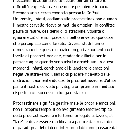
meccanismo automatico utilizzato per affrontare le
difficoltà, e questa reazione non è per niente innocua.
Secondo una ricerca condotta presso la DePaul
University, infatti, cediamo alla procrastinazione quando
il nostro cervello riceve stimoli da emozioni in conflitto:
paura di fallire, desiderio di distrazione, volontà di
ignorare ciò che non piace, o ribellione verso qualcosa
che percepisce come forzato. Diversi studi hanno
dimostrato che queste emozioni negative aumentano il
livello di procrastinazione, rendendo difficile per le
persone agire quando sono tristi o arrabbiate. In questi
momenti, infatti, cerchiamo di bilanciare le emozioni
negative attraverso il senso di piacere ricavato dalle
distrazioni, aumentando così la procrastinazione: d’altra
parte il nostro cervello privilegia un premio immediato
rispetto a un successo a lunga distanza.
Procrastinare significa gestire male le proprie emozioni,
non il proprio tempo. Il coinvolgimento emotivo tipico
della procrastinazione è fortemente legato al lavoro, al
“fare”, e deve essere modificato a partire da un cambio
di paradigma del dialogo interiore: dobbiamo passare dal