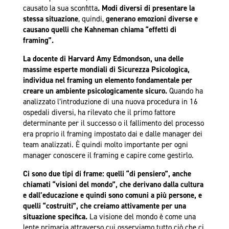
causato la sua sconfitta
. Modi diversi di presentare la
stessa situazione
, quindi,
generano emozioni diverse e
causano quelli che Kahneman chiama “effetti di
framing”.
La docente di Harvard Amy Edmondson, una delle
massime esperte mondiali di Sicurezza Psicologica,
individua nel framing un elemento fondamentale per
creare un ambiente psicologicamente sicuro.
Quando ha
analizzato l’introduzione di una nuova procedura in 16
ospedali diversi, ha rilevato che il primo fattore
determinante per il successo o il fallimento del processo
era proprio il framing impostato dai e dalle manager dei
team analizzati. È quindi molto importante per ogni
manager conoscere il framing e capire come gestirlo.
Ci sono due tipi di frame: quelli “di pensiero”, anche
chiamati “visioni del mondo”, che derivano dalla cultura
e dall’educazione e quindi sono comuni a più persone, e
quelli “costruiti”, che creiamo attivamente per una
situazione specifica.
La visione del mondo è come una
lente primaria attraverso cui osserviamo tutto ciò che ci