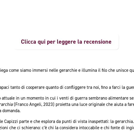
Clicca qui per leggere la recensione
ega come siamo immersi nelle gerarchie e illumina il filo che unisce qu
aci tanto di cooperare quanto di confliggere tra noi, fino a farci la gue
attuale in un momento in cui i venti di guerra sembrano alimentare sempr
rarchia
(Franco Angeli, 2023) proietta una luce originale che aiuta a far
ta domanda.
ale Capizzi parte e che esplora da punti di vista inaspettati: la gerarchi
oni che ci schierano: c’è chi la considera intoccabile e chi fonte di ingi