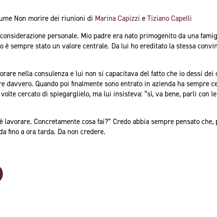
lume Non morire dei riunioni di
Marina Capizzi
e
Tiziano Capelli
considerazione personale. Mio padre era nato primogenito da una famigli
voro è sempre stato un valore centrale. Da lui ho ereditato la stessa conv
orare nella consulenza e lui non si capacitava del fatto che io dessi dei
re davvero. Quando poi finalmente sono entrato in azienda ha sempre ce
volte cercato di spiegarglielo, ma lui insisteva: “sì, va bene, parli con 
 è lavorare. Concretamente cosa fai?” Credo abbia sempre pensato che, p
a fino a ora tarda. Da non credere.