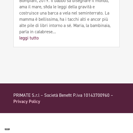
Bompiani, 2019. Il babbo sa disegnare il mondo,
ama il mare, sfida le leggi della gravità e
costruisce una barca a vela nel seminterrato. La
mamma è bellissima, ha i tacchi alti e ancor più
alte pile di libri intorno a sé. Maria, la bambinaia,
parla in calabrese...
leggi tutto
PRIMATE S.r.l – Società Benefit P.iva 10143700960 –
Privacy Policy