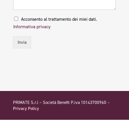
P
Acconsento al trattamento dei miei dati.
r
Informativa privacy
i
v
a
Invia
c
y
*
PRIMATE S.r.l – Società Benefit P.iva 10143700960 –
Privacy Policy