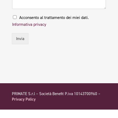
P
Acconsento al trattamento dei miei dati.
r
Informativa privacy
i
v
a
Invia
c
y
*
PRIMATE S.r.l – Società Benefit P.iva 10143700960 –
Privacy Policy