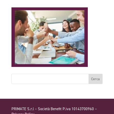
PRIMATE S.r.l – Società Benefit P.iva 10143700960 –