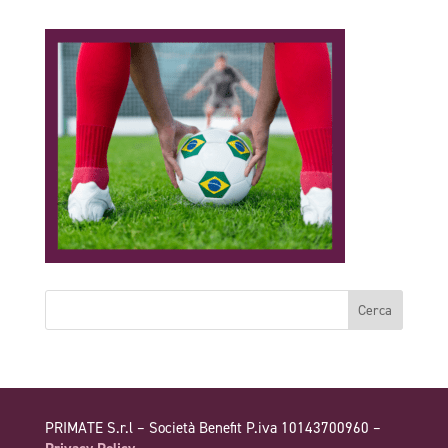
PRIMATE S.r.l – Società Benefit P.iva 10143700960 –