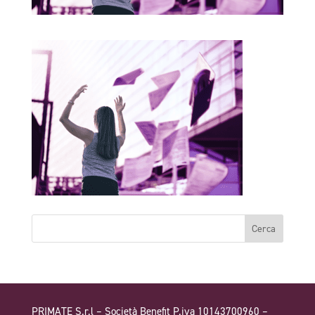
PRIMATE S.r.l – Società Benefit P.iva 10143700960 –