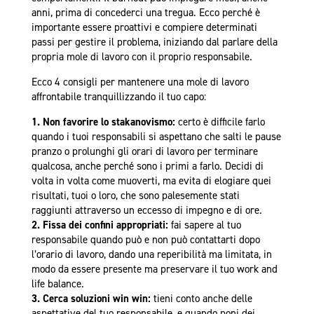
anni, prima di concederci una tregua. Ecco perché è
importante essere proattivi e compiere determinati
passi per gestire il problema, iniziando dal parlare della
propria mole di lavoro con il proprio responsabile.
Ecco 4 consigli per mantenere una mole di lavoro
affrontabile tranquillizzando il tuo capo:
1.
Non favorire lo stakanovismo:
certo è difficile farlo
quando i tuoi responsabili si aspettano che salti le pause
pranzo o prolunghi gli orari di lavoro per terminare
qualcosa, anche perché sono i primi a farlo. Decidi di
volta in volta come muoverti, ma evita di elogiare quei
risultati, tuoi o loro, che sono palesemente stati
raggiunti attraverso un eccesso di impegno e di ore.
2. Fissa dei confini appropriati:
fai sapere al tuo
responsabile quando può e non può contattarti dopo
l’orario di lavoro, dando una reperibilità ma limitata, in
modo da essere presente ma preservare il tuo work and
life balance.
3.
Cerca soluzioni win win:
tieni conto anche delle
aspettative del tuo responsabile, e quando poni dei