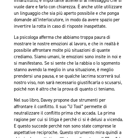
Innanzitutto, è importante attenersi al messaggio che si
vuole dare e farlo con chiarezza. È anche utile utilizzare
un linguaggio che sia più aperto possibile e che ponga
domande all’interlocutore, in modo da avere spazio per
invertire la rotta in caso di risposte inaspettate.
La psicologa afferma che abbiamo troppa paura di
mostrare le nostre emozioni al lavoro, e che in realtà è
possibile affrontare molte più situazioni di quante
crediamo. Siamo umani, le emozioni sono insite in noi e
si manifestano. Se si sente che la rabbia o lo sgomento
stanno avendo la meglio in una situazione, è meglio
prendersi una pausa, e se qualche lacrima scorrerà sul
nostro viso, non sarà necessario giustificarla o scusarsi,
poiché non è altro che la prova di quanto ci teniamo.
Nel suo libro, Davey propone due strumenti per
affrontare il conflitto. Il suo “U Tool” permette di
neutralizzare il conflitto prima che accada. La prima
ragione per cui si litiga è perchè ci si è delusi a vicenda.
E questo succede perchè non sono state comprese le
aspettative reciproche. Questo strumento mira quindi a