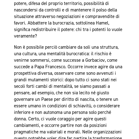
potere, difesa del proprio territorio, possibilità di
nascondersi da controlli e di mantenere il polso della
situazione attraverso negoziazioni e compravendite di
favori. Abbattere la burocrazia, sottolinea Hamel,
significa redistribuire il potere: chi tra i potenti lo vuole
veramente?
Non è possibile perciò cambiare da soli una struttura,
una cultura, una mentalità burocratica: il rischio è
venirne sommersi, come successe a Gorbaciov, come
succede a Papa Francesco. Occorre invece agire da una
prospettiva diversa, osservare come sono avvenuti i
grandi mutamenti storici: dopo tutto ci sono stati nei
secoli forti cambi di mentalità, se siamo passati a
pensare, ad esempio, che non sia lecito né giusto
governare un Paese per diritto di nascita, o tenere un
essere umano in condizioni di schiavitù, o considerare
inferiore e non autonoma una persona solo perché
donna. Certo, ci vuole coraggio per agire questi
cambiamenti, e occorre partire non da posizioni
pragmatiche ma valoriali e morali. Nelle organizzazioni
questo potrebbe voler dire far partire la trasformazione