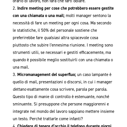
orario di lavoro, non farà che farti odiare.
Indire meeting per cose che potrebbero essere gestite
con una chiamata o una mail;
molti manager sentono la
necessità di fare un meeting per ogni cosa. Ma secondo
le statistiche, il 50% del personale sostiene che
preferirebbe fare
qualsiasi
altra spiacevole cosa
piuttosto che subire l’ennesima riunione. I meeting sono
strumenti utili, se necessari e gestiti efficacemente, ma
quando è possibile meglio sostituirli con una chiamata o
una mail.
Micromanagement del superfluo;
un caso lampante è
quello di mail, presentazioni o discorsi, in cui i manager
dettano
esattamente cosa scrivere, parola per parola.
Questo tipo di manie di controllo è estenuante, nonché
sminuente. Si presuppone che persone maggiorenni e
integrate nel mondo del lavoro sappiano mettere insieme
un testo. Perché trattarle come infanti?
Chiedere di tenere d’occhio il telefono durante giorni