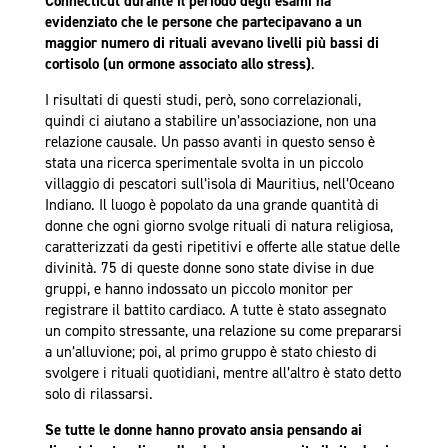
Connecticut durante il periodo degli esami ha
evidenziato che le persone che partecipavano a un
maggior numero di rituali avevano livelli più bassi di
cortisolo (un ormone associato allo stress)
.
I risultati di questi studi, però, sono correlazionali,
quindi ci aiutano a stabilire un’associazione, non una
relazione causale. Un passo avanti in questo senso è
stata una ricerca sperimentale svolta in un piccolo
villaggio di pescatori sull’isola di Mauritius, nell’Oceano
Indiano. Il luogo è popolato da una grande quantità di
donne che ogni giorno svolge rituali di natura religiosa,
caratterizzati da gesti ripetitivi e offerte alle statue delle
divinità. 75 di queste donne sono state divise in due
gruppi, e hanno indossato un piccolo monitor per
registrare il battito cardiaco. A tutte è stato assegnato
un compito stressante, una relazione su come prepararsi
a un’alluvione; poi, al primo gruppo è stato chiesto di
svolgere i rituali quotidiani, mentre all’altro è stato detto
solo di rilassarsi.
Se tutte le donne hanno provato ansia pensando ai