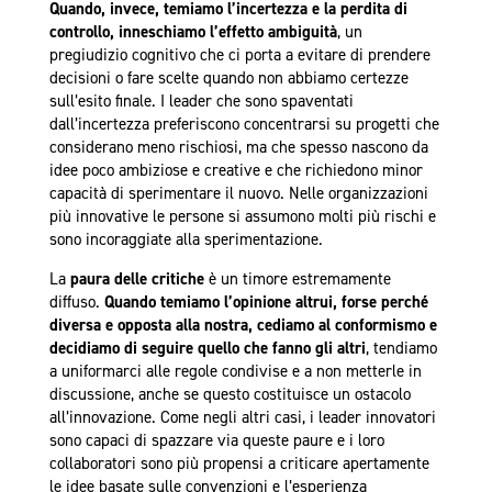
Quando, invece, temiamo l’incertezza e la perdita di
controllo, inneschiamo l’effetto ambiguità
, un
pregiudizio cognitivo che ci porta a evitare di prendere
decisioni o fare scelte quando non abbiamo certezz
e
sull’esito finale.
I leader che sono spaventati
dall’incertezza preferiscono concentrarsi su progetti che
considerano meno rischiosi, ma che spesso nascono da
idee poco ambiziose e creative e che richiedono minor
capacità di sperimentare il nuovo.
Nelle organizzazioni
più innovative le persone si assumono molti più rischi e
sono incoraggiate alla sperimentazione.
La
paura delle critiche
è un timore estremamente
diffuso.
Quando temiamo l’opinione altrui, forse perché
diversa e opposta alla nostra, cediamo al conformismo e
decidiamo di seguire quello che fanno gli altri
, tendiamo
a uniformarci alle regole condivise e a non metterle in
discussione, anche se questo costituisce un ostacolo
all’innovazione.
Come negli altri casi, i leader innovatori
sono capaci di spazzare via queste paure e i loro
collaboratori sono più propensi a criticare apertamente
le idee basate sulle convenzioni e l’esperienza