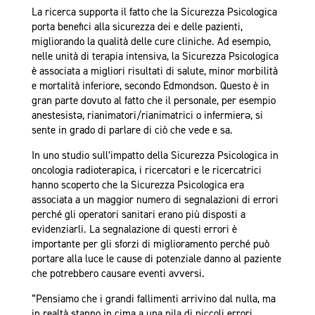
La ricerca supporta il fatto che la Sicurezza Psicologica
porta benefici alla sicurezza dei e delle pazienti,
migliorando la qualità delle cure cliniche. Ad esempio,
nelle unità di terapia intensiva, la Sicurezza Psicologica
è associata a migliori risultati di salute, minor morbilità
e mortalità inferiore, secondo Edmondson. Questo è in
gran parte dovuto al fatto che il personale, per esempio
anestesistə, rianimatori/rianimatrici o infermierə, si
sente in grado di parlare di ciò che vede e sa.
In uno studio sull’impatto della Sicurezza Psicologica in
oncologia radioterapica, i ricercatori e le ricercatrici
hanno scoperto che la Sicurezza Psicologica era
associata a un maggior numero di segnalazioni di errori
perché gli operatori sanitari erano più disposti a
evidenziarli. La segnalazione di questi errori è
importante per gli sforzi di miglioramento perché può
portare alla luce le cause di potenziale danno al paziente
che potrebbero causare eventi avversi.
“Pensiamo che i grandi fallimenti arrivino dal nulla, ma
in realtà stanno in cima a una pila di piccoli errori