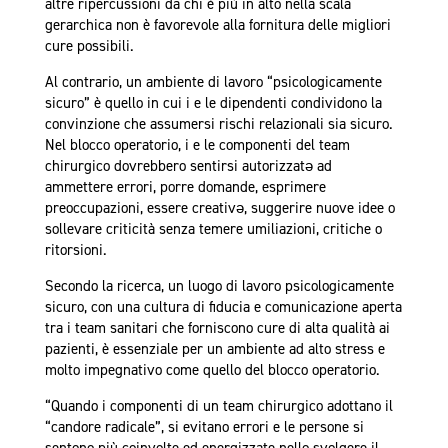
altre ripercussioni da chi è più in alto nella scala
gerarchica non è favorevole alla fornitura delle migliori
cure possibili.
Al contrario, un ambiente di lavoro “psicologicamente
sicuro” è quello in cui i e le dipendenti condividono la
convinzione che assumersi rischi relazionali sia sicuro.
Nel blocco operatorio, i e le componenti del team
chirurgico dovrebbero sentirsi autorizzatə ad
ammettere errori, porre domande, esprimere
preoccupazioni, essere creativə, suggerire nuove idee o
sollevare criticità senza temere umiliazioni, critiche o
ritorsioni.
Secondo la ricerca, un luogo di lavoro psicologicamente
sicuro, con una cultura di fiducia e comunicazione aperta
tra i team sanitari che forniscono cure di alta qualità ai
pazienti, è essenziale per un ambiente ad alto stress e
molto impegnativo come quello del blocco operatorio.
“Quando i componenti di un team chirurgico adottano il
“candore radicale”, si evitano errori e le persone si
sentono più coinvolte ed energizzate nello svolgere il