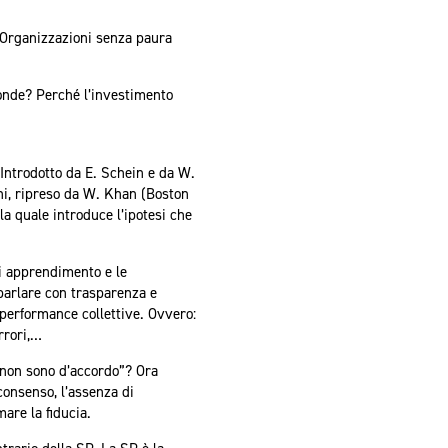
o Organizzazioni senza paura
fonde? Perché l’investimento
Introdotto da E. Schein e da W.
uni, ripreso da W. Khan (Boston
a quale introduce l’ipotesi che
di apprendimento e le
 parlare con trasparenza e
e performance collettive. Ovvero:
rrori,…
“non sono d’accordo”? Ora
 consenso, l’assenza di
are la fiducia.