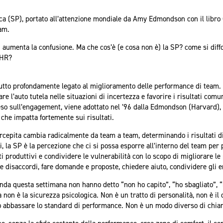
ica (SP), portato all’attenzione mondiale da Amy Edmondson con il libr
am.
iù aumenta la confusione. Ma che cos’è (e cosa non è) la SP? come si dif
 HR?
utto profondamente legato al miglioramento delle performance di team. 
e l’auto tutela nelle situazioni di incertezza e favorire i risultati com
eso sull’engagement, viene adottato nel ’96 dalla Edmondson (Harvard), l
che impatta fortemente sui risultati.
percepita cambia radicalmente da team a team, determinando i risultati 
, la SP è la percezione che ci si possa esporre all’interno del team per
tti produttivi e condividere le vulnerabilità con lo scopo di migliorare l
e disaccordi, fare domande e proposte, chiedere aiuto, condividere gli e
nda questa settimana non hanno detto “non ho capito”, “ho sbagliato”, 
a non è la sicurezza psicologica. Non è un tratto di personalità, non è il
a o abbassare lo standard di performance. Non è un modo diverso di chiam