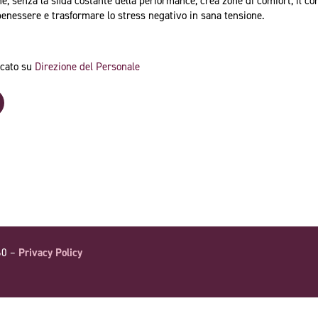
e, senza la sfida costante della performance, crea zone di comfort, il con
enessere e trasformare lo stress negativo in sana tensione.
cato su
Direzione del Personale
60 –
Privacy Policy