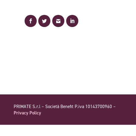
PRIMATE S.r.l – Società Benefit P.iva 10143700960 –
Privacy Policy