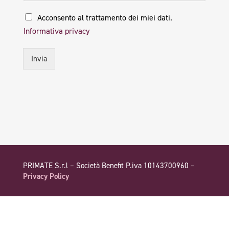
P
Acconsento al trattamento dei miei dati.
r
Informativa privacy
i
v
a
Invia
c
y
*
PRIMATE S.r.l – Società Benefit P.iva 10143700960 –
Privacy Policy