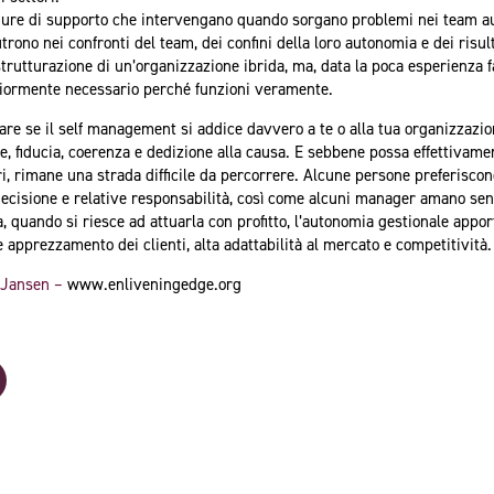
igure di supporto che intervengano quando sorgano problemi nei team auto
utrono nei confronti del team, dei confini della loro autonomia e dei risu
 strutturazione di un’organizzazione ibrida, ma, data la poca esperienza f
riormente necessario perché funzioni veramente.
rare se il self management si addice davvero a te o alla tua organizzaz
, fiducia, coerenza e dedizione alla causa. E sebbene possa effettivame
tori, rimane una strada difficile da percorrere. Alcune persone preferisc
decisione e relative responsabilità, così come alcuni manager amano sent
ia, quando si riesce ad attuarla con profitto, l’autonomia gestionale appo
e apprezzamento dei clienti, alta adattabilità al mercato e competitività.
 Jansen –
www.enliveningedge.org