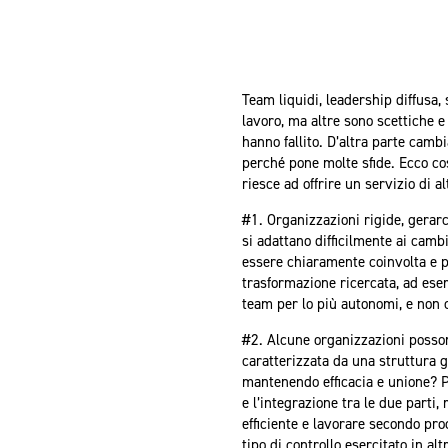
Team liquidi, leadership diffusa
lavoro, ma altre sono scettiche 
hanno fallito. D’altra parte camb
perché pone molte sfide. Ecco cos
riesce ad offrire un servizio di al
#1. Organizzazioni rigide, gerar
si adattano difficilmente ai camb
essere chiaramente coinvolta e p
trasformazione ricercata, ad es
team per lo più autonomi, e non c
#2. Alcune organizzazioni posson
caratterizzata da una struttura g
mantenendo efficacia e unione? P
e l’integrazione tra le due part
efficiente e lavorare secondo pro
tipo di controllo esercitato in altr