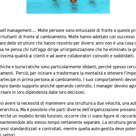
, self management…. Molte persone sono entusiaste di fronte a queste pr
e riluttanti di fronte al cambiamento. Molte hanno adottato con successo
iare delle strutture che hanno resistito per diversi anni non è una cosa 
a ne pensa chi tutt’oggi dirige un’organizzazione che ha eliminato la gr
tissima qualità ai clienti e ad avere collaboratori coinvolti e soddisfatti.
chiche e burocratiche sono particolarmente sfidanti, perché spesso cerca
iamenti. Perciò, per iniziare a trasformare la mentalità e ottenere l’impe
artecipe in prima persona al cambiamento. I suoi comportamenti devono
empio dando supporto anziché operando controllo. I manager devono agir
reare in loro dipendenza dalle loro decisioni.
o avere la necessità di mantenere una struttura a due velocità, una aut
erarchica. Ma è possibile che parti diverse dell’organizzazione possano
erché un modello ibrido funzioni, occorre che ci siano figure di raccor
i, mantenendole allo stesso tempo nettamente separate. La struttura ger
cessi standardizzati e controllati, mentre quella auto-gestita deve poter
i settori.