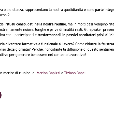
za o a distanza, rappresentano la nostra quotidianità e sono
parte integ
 scopi?
 dei
rituali consolidati nella nostra routine
, ma in molti casi vengono rite
stremamente noiose, lunghe e prive di finalità reali. Gli speaker presen
iva con i partecipanti e
trasformandoli in passivi ascoltatori privi di ini
arla diventare formativa e funzionale al lavoro
? Come
ridurre la frustra
rso della giornata? Perché, nonostante la diffusione di questo sentime
attive per generare benessere nel contesto lavorativo?
n morire di riunioni di
Marina Capizzi
e
Tiziano Capelli