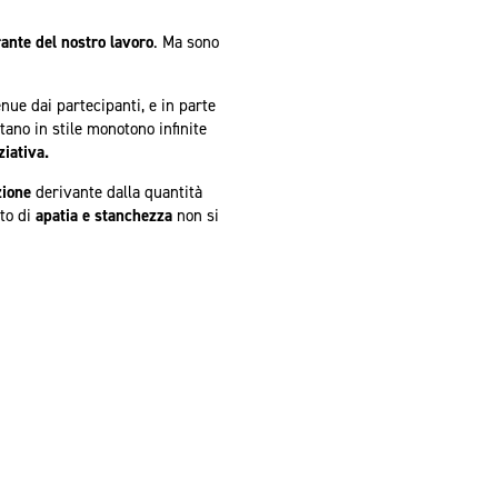
rante del nostro lavoro
. Ma sono
nue dai partecipanti, e in parte
tano in stile monotono infinite
ziativa.
zione
derivante dalla quantità
nto di
apatia e stanchezza
non si