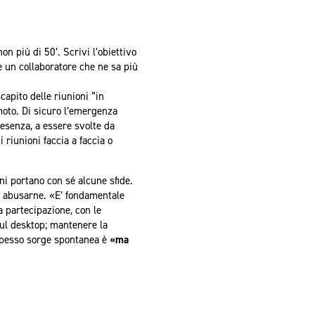
on più di 50’. Scrivi l’obiettivo
re un collaboratore che ne sa più
apito delle riunioni “in
emoto. Di sicuro l’emergenza
resenza, a essere svolte da
i riunioni faccia a faccia o
ni portano con sé alcune sfide.
d abusarne. «E’ fondamentale
sa partecipazione, con le
sul desktop; mantenere la
e spesso sorge spontanea è
«ma