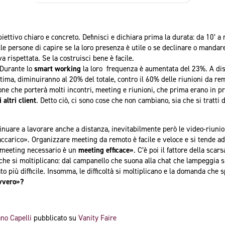
ettivo chiaro e concreto. Definisci e dichiara prima la durata: da 10’ a n
alle persone di capire se la loro presenza è utile o se declinare o manda
va rispettata. Se la costruisci bene è facile.
 Durante lo
smart working
la loro frequenza è aumentata del 23%. A disc
stima, diminuiranno al 20% del totale, contro il 60% delle riunioni da r
ne che porterà molti incontri, meeting e riunioni, che prima erano in p
 altri client
. Detto ciò, ci sono cose che non cambiano, sia che si tratti d
inuare a lavorare anche a distanza, inevitabilmente però le video-riunio
ccarico». Organizzare meeting da remoto è facile e veloce e si tende a
 meeting necessario è un
meeting efficace»
. C’è poi il fattore della scar
 che si moltiplicano: dal campanello che suona alla chat che lampeggia 
o più difficile. Insomma, le difficoltà si moltiplicano e la domanda ch
avvero»?
ano Capelli
pubblicato su
Vanity Faire