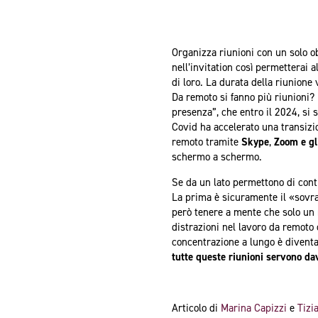
Organizza riunioni con un solo obi
nell’invitation così permetterai 
di loro. La durata della riunione 
Da remoto si fanno più riunioni?
presenza”, che entro il 2024, si 
Covid ha accelerato una transizio
remoto tramite
Skype
,
Zoom e gli
schermo a schermo.
Se da un lato permettono di cont
La prima è sicuramente il «sovra
però tenere a mente che solo un
distrazioni nel lavoro da remoto
concentrazione a lungo è diventat
tutte queste riunioni servono d
Articolo di
Marina Capizzi
e
Tizi