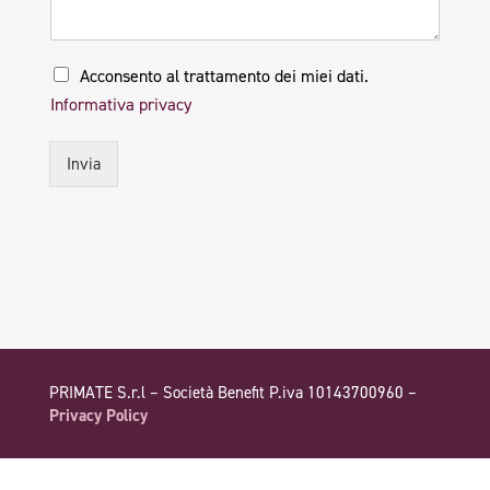
P
Acconsento al trattamento dei miei dati.
r
Informativa privacy
i
v
a
Invia
c
y
*
PRIMATE S.r.l – Società Benefit P.iva 10143700960 –
Privacy Policy